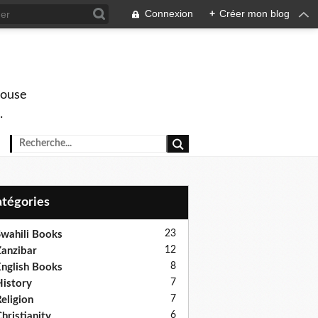
Connexion
+
Créer mon blog
house
.
Catégories
23
wahili Books
12
anzibar
8
nglish Books
7
istory
7
eligion
6
hristianity