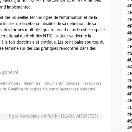
 by looking at the Cyber Crime Act No.14 of 2015 on how
#E
 and implemented.
#I
oit des nouvelles technologies de l’information et de la
#M
iculier de la cybercriminalité, de sa définition, de sa
#P
on des formes multiples qu’elle prend dans le cyber espace.
#M
ternational du droit des NTIC, l’auteur va décrire la
#
à la fois doctrinale et pratique. Les principales sources du
#
 se termine sur des cas pratiques rencontrés dans des
#S
#U
#
 général
#F
#H
iographiques (imprimés, documents sonores, ressources
#
s de 5 millions de notices d'autorité (personnes, collectivi...
#F
#K
#L
#
https://catalogue.bnf.fr/ark:/12148/cb45293725c
#S
#S