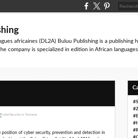
shing
angues africaines (DL2A) Buluu Publishing is a publishing 
The company is specialized in edition in African languages
#S
#Z
#E
#H
#R
position of cyber security, prevention and detection in
#C