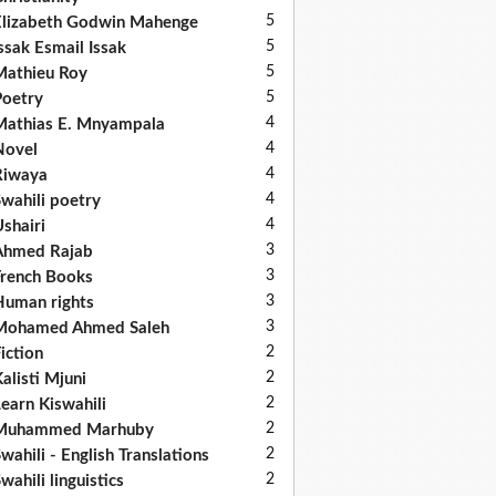
5
lizabeth Godwin Mahenge
5
ssak Esmail Issak
5
athieu Roy
5
oetry
4
athias E. Mnyampala
4
Novel
4
Riwaya
4
wahili poetry
4
shairi
3
Ahmed Rajab
3
rench Books
3
uman rights
3
Mohamed Ahmed Saleh
2
iction
2
alisti Mjuni
2
earn Kiswahili
2
Muhammed Marhuby
2
wahili - English Translations
2
wahili linguistics