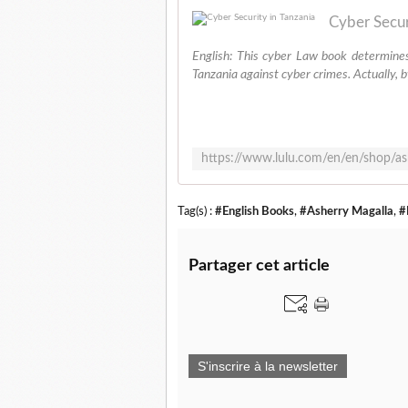
Cyber Secur
English: This cyber Law book determines 
Tanzania against cyber crimes. Actually, 
Tag(s) :
#English Books
,
#Asherry Magalla
,
#
Partager cet article
S'inscrire à la newsletter