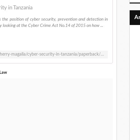
ity in Tanzania
the position of cyber security, prevention and detection in
by looking at the Cyber Crime Act No.14 of 2015 on how ...
https://www.lulu.com/en/en/shop/asherry-magalla/cyber-security-in-tanzania/paperback/product-1dznyw5v.html
Law