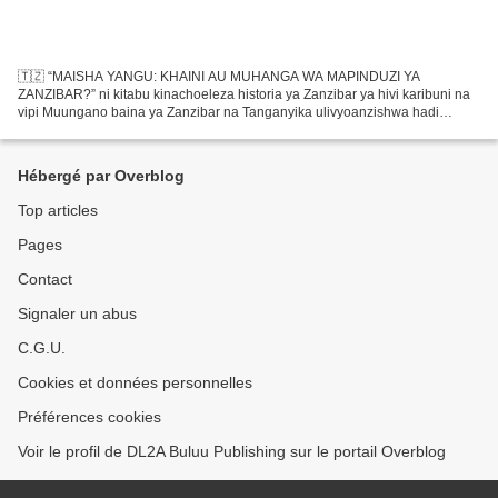
🇹🇿 “MAISHA YANGU: KHAINI AU MUHANGA WA MAPINDUZI YA
ZANZIBAR?” ni kitabu kinachoeleza historia ya Zanzibar ya hivi karibuni na
vipi Muungano baina ya Zanzibar na Tanganyika ulivyoanzishwa hadi
kuwepo taifa jipya la TANZANIA. Khamis Abdulla Ameir amejaribu...
Hébergé par Overblog
Top articles
Pages
Contact
Signaler un abus
C.G.U.
Cookies et données personnelles
Préférences cookies
Voir le profil de DL2A Buluu Publishing sur le portail Overblog